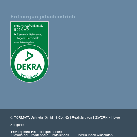
Entsorgungsfachbetrieb
© FORMATA Vertriebs GmbH & Co. KG | Realisiert von
HZWERK. - Holger
Zengerle
Privatsphäre-Einstellungen ändern
Historie der Privatsphäre-Einstellungen
Einwilligungen widerrufen