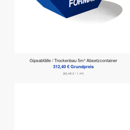
Gipsabfälle / Trockenbau 5m³ Absetzcontainer
312,40
€
Grundpreis
(
62,48
€
/ 1 m³)