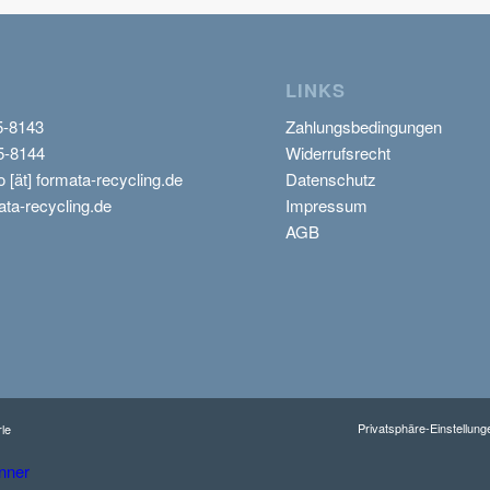
LINKS
5-8143
Zahlungsbedingungen
5-8144
Widerrufsrecht
o [ät] formata-recycling.de
Datenschutz
ta-recycling.de
Impressum
AGB
Privatsphäre-Einstellun
le
nner