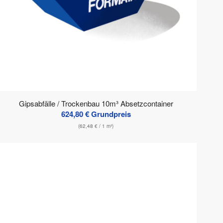
Gipsabfälle / Trockenbau 10m³ Absetzcontainer
624,80
€
Grundpreis
(
62,48
€
/ 1 m³)