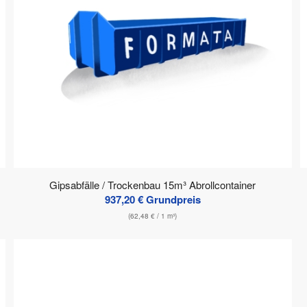
Gipsabfälle / Trockenbau 15m³ Abrollcontainer
937,20
€
Grundpreis
(
62,48
€
/ 1 m³)