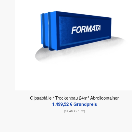
Gipsabfälle / Trockenbau 24m³ Abrollcontainer
1.499,52
€
Grundpreis
(
62,48
€
/ 1 m³)