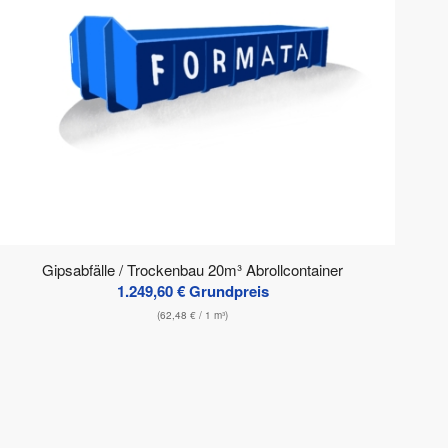
Gipsabfälle / Trockenbau 20m³ Abrollcontainer
1.249,60
€
Grundpreis
(
62,48
€
/ 1 m³)