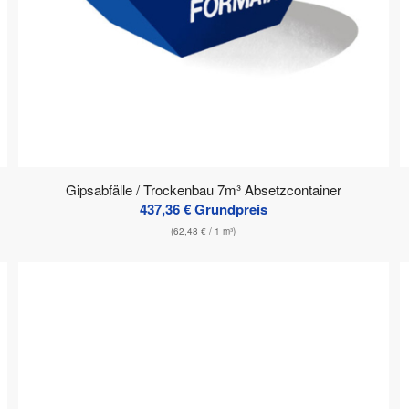
Gipsabfälle / Trockenbau 7m³ Absetzcontainer
437,36
€
Grundpreis
(
62,48
€
/ 1 m³)