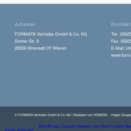
Adresse
Kontakt
FORMATA Vertriebs GmbH & Co. KG
Tel.:
0582
Droher Str. 8
Fax: 0582
29559 Wrestedt OT Wieren
E-Mail: inf
www.forma
© FORMATA Vertriebs GmbH & Co. KG | Realisiert von
HZWERK. - Holger Zenger
WordPress Cookie Hinweis von Real Cookie Ba
Vertrag widerrufen