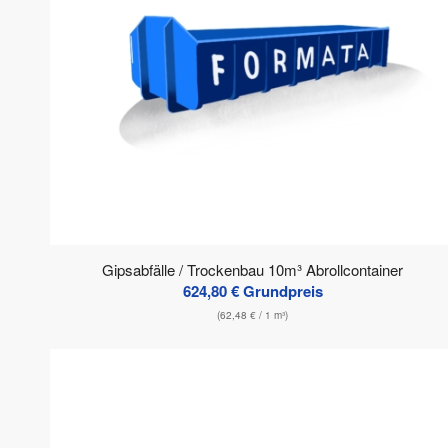
Gipsabfälle / Trockenbau 10m³ Abrollcontainer
624,80
€
Grundpreis
(
62,48
€
/ 1 m³)