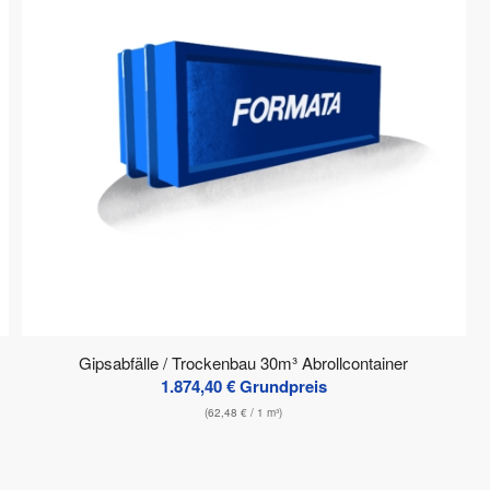
Gipsabfälle / Trockenbau 30m³ Abrollcontainer
1.874,40
€
Grundpreis
(
62,48
€
/ 1 m³)