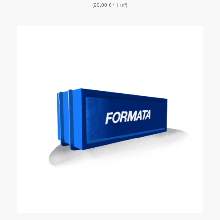
(
20,00
€
/ 1 m³)