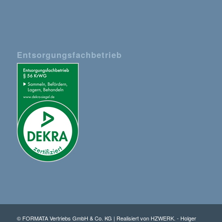
Entsorgungsfachbetrieb
© FORMATA Vertriebs GmbH & Co. KG | Realisiert von
HZWERK. - Holger