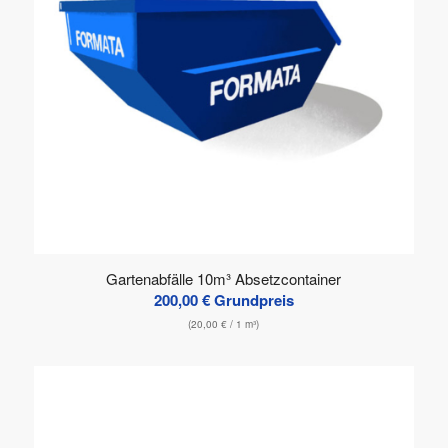
Gartenabfälle 10m³ Absetzcontainer
200,00
€
Grundpreis
(
20,00
€
/ 1 m³)