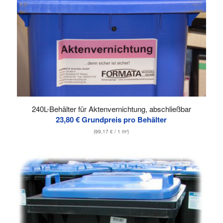
240L-Behälter für Aktenvernichtung, abschließbar
23,80
€
Grundpreis pro Behälter
(
99,17
€
/ 1 m³)