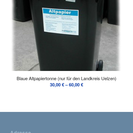
Blaue Altpapiertonne (nur für den Landkreis Uelzen)
Preisspanne:
30,00
€
–
60,00
€
30,00 €
bis
60,00 €
Adresse