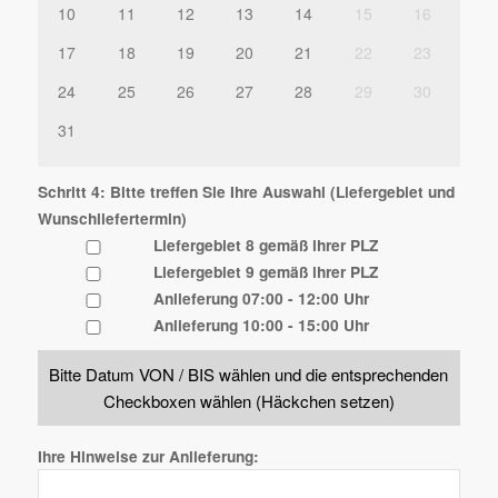
10
11
12
13
14
15
16
17
18
19
20
21
22
23
24
25
26
27
28
29
30
31
Schritt 4: Bitte treffen Sie Ihre Auswahl (Liefergebiet und
Wunschliefertermin)
Liefergebiet 8 gemäß ihrer PLZ
Liefergebiet 9 gemäß ihrer PLZ
Anlieferung 07:00 - 12:00 Uhr
Anlieferung 10:00 - 15:00 Uhr
Bitte Datum VON / BIS wählen und die entsprechenden
Checkboxen wählen (Häckchen setzen)
Ihre Hinweise zur Anlieferung: