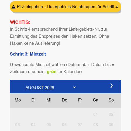
PLZ eingeben - Liefergebiets-Nr. abfragen für Schritt 4
WICHTIG:
In Schritt 4 entsprechend Ihrer Liefergebiets-Nr. zur
Ermittlung des Endpreises den Haken setzen. Ohne
Haken keine Auslieferung!
Schritt 3: Mietzeit
Gewünschte Mietzeit wählen (Datum ab + Datum bis =
Zeitraum erscheint
grün
im Kalender)
❯
Mo
Di
Mi
Do
Fr
Sa
So
01
02
03
04
05
06
07
08
09