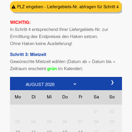
PLZ eingeben - Liefergebiets-Nr. abfragen für Schritt 4
WICHTIG:
In Schritt 4 entsprechend Ihrer Liefergebiets-Nr. zur
Ermittlung des Endpreises den Haken setzen.
Ohne Haken keine Auslieferung!
Schritt 3: Mietzeit
Gewünschte Mietzeit wählen (Datum ab + Datum bis =
Zeitraum erscheint
grün
im Kalender)
❯
Mo
Di
Mi
Do
Fr
Sa
So
01
02
03
04
05
06
07
08
09
10
11
12
13
14
15
16