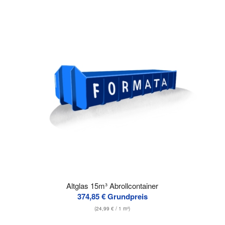
Altglas 15m³ Abrollcontainer
374,85
€
Grundpreis
(
24,99
€
/ 1 m³)