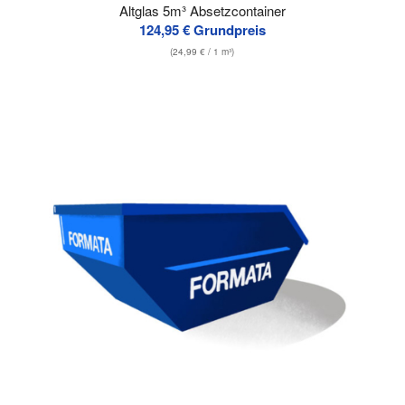
Altglas 5m³ Absetzcontainer
124,95
€
Grundpreis
(
24,99
€
/ 1 m³)