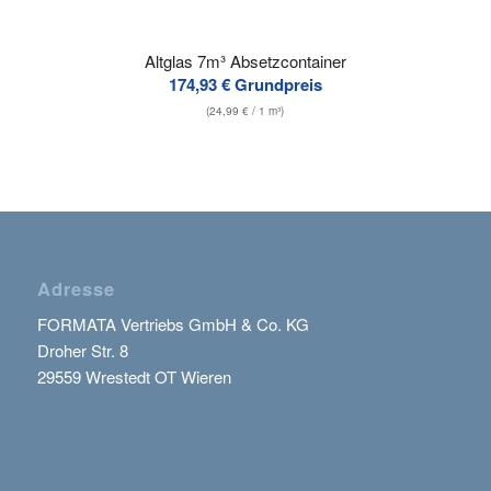
Altglas 7m³ Absetzcontainer
174,93
€
Grundpreis
(
24,99
€
/ 1 m³)
Adresse
FORMATA Vertriebs GmbH & Co. KG
Droher Str. 8
29559 Wrestedt OT Wieren