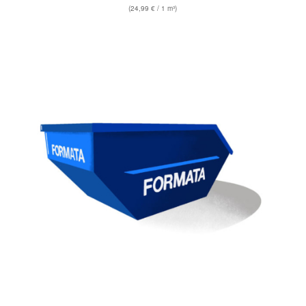
(
24,99
€
/ 1 m³)