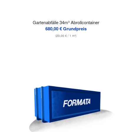
Gartenabfälle 34m³ Abrollcontainer
680,00
€
Grundpreis
(
20,00
€
/ 1 m³)