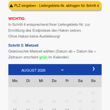
PLZ eingeben - Liefergebiets-Nr. abfragen für Schritt 4
WICHTIG:
In Schritt 4 entsprechend Ihrer Liefergebiets-Nr. zur
Ermittlung des Endpreises den Haken setzen.
Ohne Haken keine Auslieferung!
Schritt 3: Mietzeit
Gewünschte Mietzeit wählen (Datum ab + Datum bis =
Zeitraum erscheint
grün
im Kalender)
❯
Mo
Di
Mi
Do
Fr
Sa
So
01
02
03
04
05
06
07
08
09
10
11
12
13
14
15
16