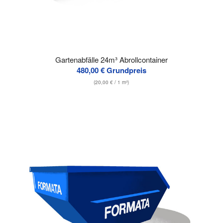
Gartenabfälle 24m³ Abrollcontainer
480,00
€
Grundpreis
(
20,00
€
/ 1 m³)