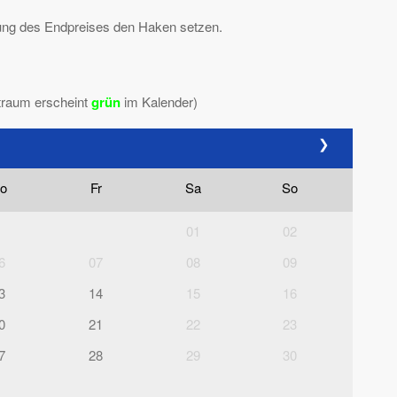
ttlung des Endpreises den Haken setzen.
traum erscheint
grün
im Kalender)
❯
o
Fr
Sa
So
01
02
6
07
08
09
3
14
15
16
0
21
22
23
7
28
29
30