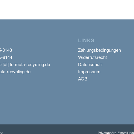
LINKS
5-8143
Zahlungsbedingungen
5-8144
Widerrufsrecht
o [ät] formata-recycling.de
Datenschutz
ta-recycling.de
Impressum
AGB
Privatsphäre-Einstellun
le