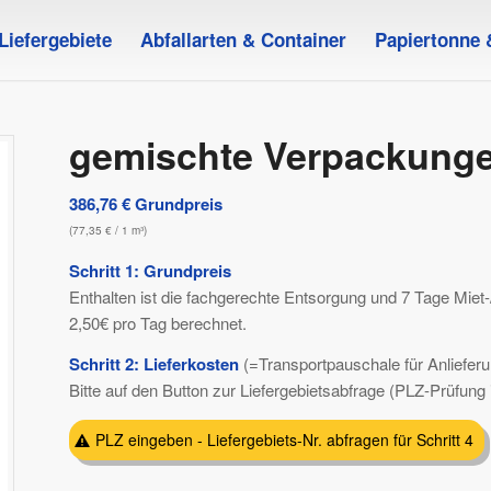
Liefergebiete
Abfallarten & Container
Papiertonne 
gemischte Verpackunge
386,76
€
Grundpreis
(
77,35
€
/ 1 m³)
Schritt 1: Grundpreis
Enthalten ist die fachgerechte Entsorgung und 7 Tage Miet-
2,50€ pro Tag berechnet.
Schritt 2: Lieferkosten
(=Transportpauschale für Anliefer
Bitte auf den Button zur Liefergebietsabfrage (PLZ-Prüfung in
PLZ eingeben - Liefergebiets-Nr. abfragen für Schritt 4