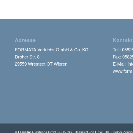
Adresse
Kontakt
FORMATA Vertriebs GmbH & Co. KG
Tel.:
0582
Droher Str. 8
Fax: 0582
29559 Wrestedt OT Wieren
E-Mail: inf
www.forma
© FORMATA Vertriebs GmbH & Co. KG | Realisiert von
HZWERK. - Holger Zenger