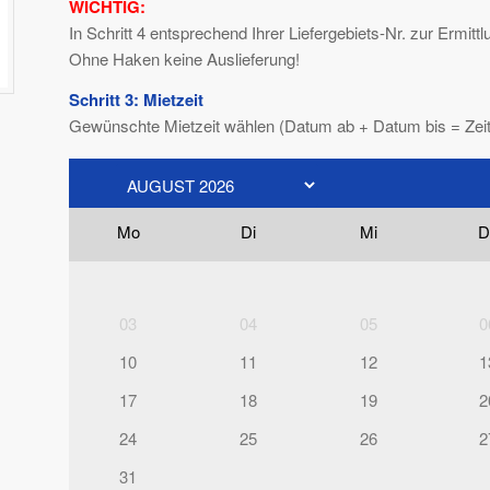
WICHTIG:
In Schritt 4 entsprechend Ihrer Liefergebiets-Nr. zur Ermi
Ohne Haken keine Auslieferung!
Schritt 3: Mietzeit
Gewünschte Mietzeit wählen (Datum ab + Datum bis = Zei
Mo
Di
Mi
D
03
04
05
0
10
11
12
1
17
18
19
2
24
25
26
2
31