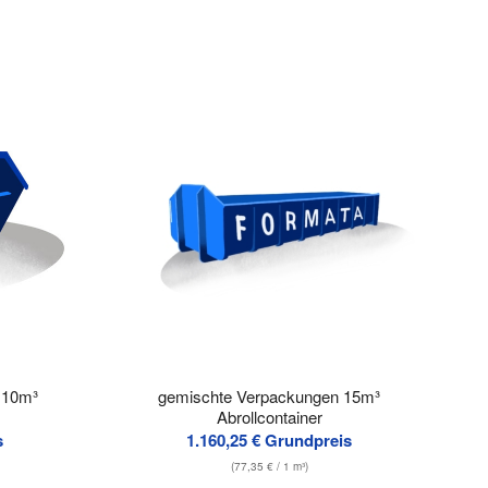
 10m³
gemischte Verpackungen 15m³
Abrollcontainer
s
1.160,25
€
Grundpreis
(
77,35
€
/ 1 m³)