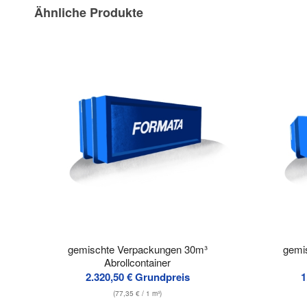
Ähnliche Produkte
gemischte Verpackungen 30m³
gemi
Abrollcontainer
2.320,50
€
Grundpreis
1
(
77,35
€
/ 1 m³)