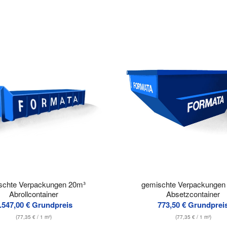
schte Verpackungen 20m³
gemischte Verpackungen
Abrollcontainer
Absetzcontainer
.547,00
€
Grundpreis
773,50
€
Grundprei
(
77,35
€
/ 1 m³)
(
77,35
€
/ 1 m³)