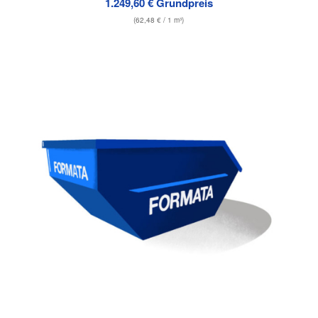
1.249,60
€
Grundpreis
(
62,48
€
/ 1 m³)