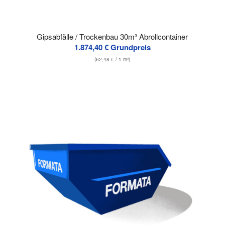
Gipsabfälle / Trockenbau 30m³ Abrollcontainer
1.874,40
€
Grundpreis
(
62,48
€
/ 1 m³)