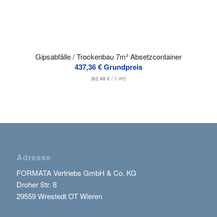
Gipsabfälle / Trockenbau 7m³ Absetzcontainer
437,36
€
Grundpreis
(
62,48
€
/ 1 m³)
Adresse
FORMATA Vertriebs GmbH & Co. KG
Droher Str. 8
29559 Wrestedt OT Wieren