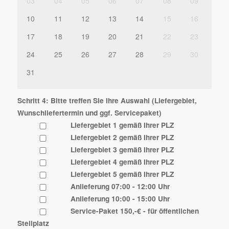
03
04
05
06
07
08
09
10
11
12
13
14
15
16
17
18
19
20
21
22
23
24
25
26
27
28
29
30
31
Schritt 4: Bitte treffen Sie Ihre Auswahl (Liefergebiet,
Wunschliefertermin und ggf. Servicepaket)
Liefergebiet 1 gemäß Ihrer PLZ
Liefergebiet 2 gemäß Ihrer PLZ
Liefergebiet 3 gemäß Ihrer PLZ
Liefergebiet 4 gemäß Ihrer PLZ
Liefergebiet 5 gemäß Ihrer PLZ
Anlieferung 07:00 - 12:00 Uhr
Anlieferung 10:00 - 15:00 Uhr
Service-Paket 150,-€ - für öffentlichen
Stellplatz