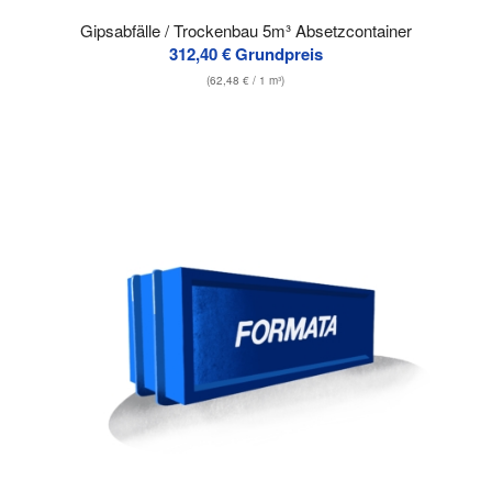
Gipsabfälle / Trockenbau 5m³ Absetzcontainer
312,40
€
Grundpreis
(
62,48
€
/ 1 m³)